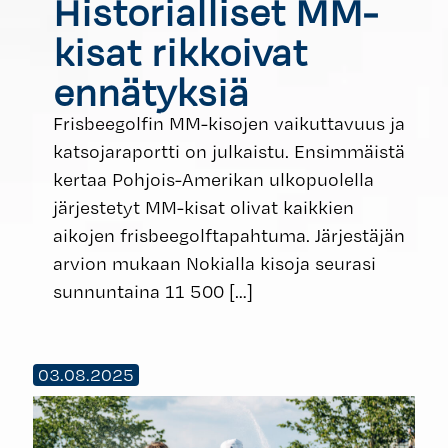
Historialliset MM-
kisat rikkoivat
ennätyksiä
Frisbeegolfin MM-kisojen vaikuttavuus ja
katsojaraportti on julkaistu. Ensimmäistä
kertaa Pohjois-Amerikan ulkopuolella
järjestetyt MM-kisat olivat kaikkien
aikojen frisbeegolftapahtuma. Järjestäjän
arvion mukaan Nokialla kisoja seurasi
sunnuntaina 11 500
[…]
03.08.2025