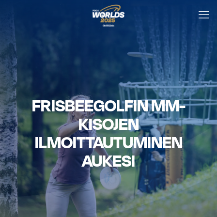
FRISBEEGOLFIN MM-
KISOJEN
ILMOITTAUTUMINEN
AUKESI