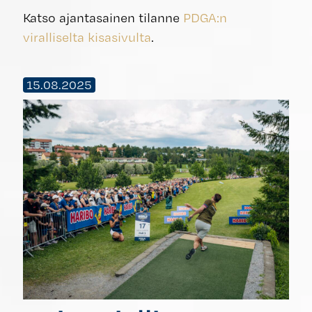
Katso ajantasainen tilanne
PDGA:n
viralliselta kisasivulta
.
15.08.2025